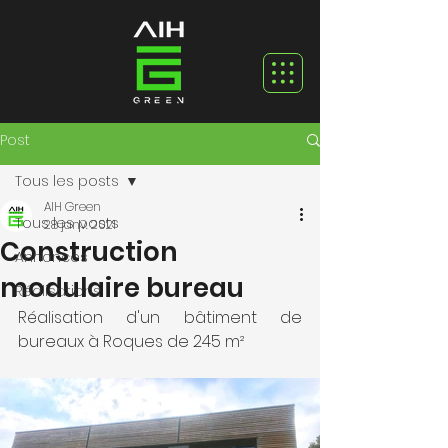
Post
Tous les posts
AIH Green
Tous les posts
28 janv. 2021
Construction
Annonces
modulaire bureau
Réalisations
Réalisation d'un bâtiment de 
bureaux à Roques de 245 m²