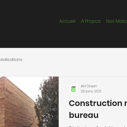
Accueil
A Propos
Nos Mais
éalisations
AIH Green
28 janv. 2021
Construction 
bureau