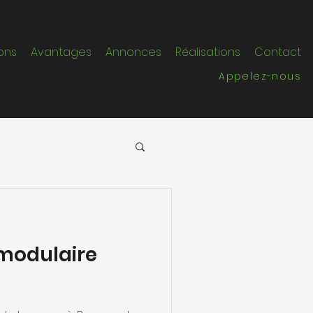
ons
Avantages
Annonces
Réalisations
Contact
Appelez-nous
modulaire