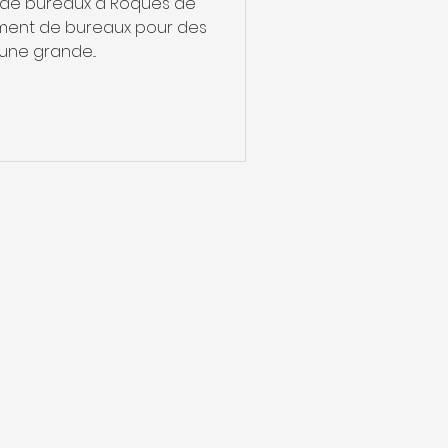
t de bureaux à Roques de
iment de bureaux pour des
ne grande...