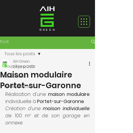
Post
Tous les posts
AIH Green
Tous les posts
28 janv. 2021
Maison modulaire
Annonces
Portet-sur-Garonne
Réalisations
Réalisation d'une 
maison modulaire
individuelle à 
Portet-sur-Garonne
.
Création d'une 
maison individuelle
de 
100 m² 
et de son garage en 
annexe
.