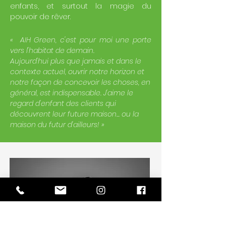
enfants, et surtout la magie du
pouvoir de rêver.
« AIH Green, c'est pour moi une porte
vers l'habitat de demain.
Aujourd'hui plus que jamais et dans le
contexte actuel, ouvrir notre horizon et
notre façon de concevoir les choses, en
général, est indispensable.
J'aime le
regard d'enfant des clients qui
découvrent leur future maison... ou la
maison du futur d'ailleurs!
»