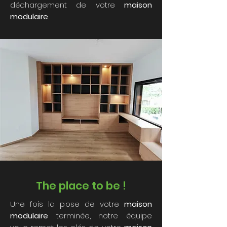
déchargement de votre
maison
modulaire
.
The place to be !
Une fois la pose de votre
maison
modulaire
terminée, notre équipe