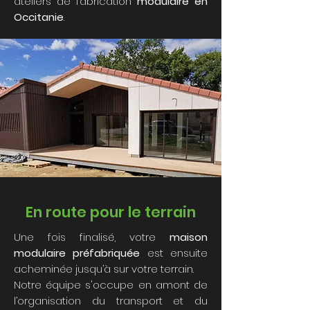
ateliers de fabrication
modulaire en
Occitanie
.
En route pour le terrain
Une fois finalisé, votre
maison
modulaire préfabriquée
est ensuite
acheminée jusqu’à sur votre terrain.
Notre équipe s'occupe en amont de
l’organisation du transport et du