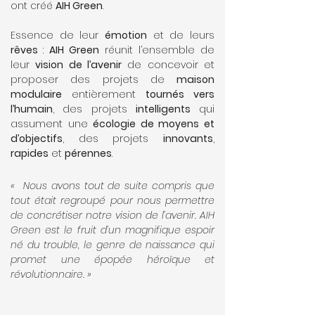
ont créé
AIH Green
.
Essence de leur
émotion
et de leurs
rêves
:
AIH Green
réunit l’ensemble de
leur
vision de l’avenir
de concevoir et
proposer des projets de
maison
modulaire
entièrement
tournés vers
l’humain
, des projets
intelligents
qui
assument une
écologie de moyens et
d’objectifs
, des projets
innovants
,
rapides
et
pérennes
.
«
Nous avons tout de suite compris que
tout était regroupé pour nous permettre
de concrétiser notre vision de l’avenir. AIH
Green est le fruit d’un magnifique espoir
né du trouble, le genre de naissance qui
promet une épopée héroïque et
révolutionnaire
. »