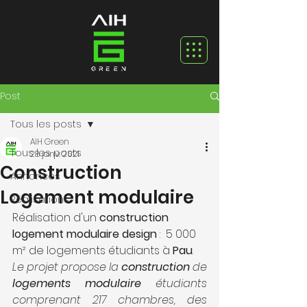
Post
Tous les posts
AIH Green
Tous les posts
28 janv. 2021
Construction
Annonces
Logement modulaire
Réalisations
Réalisation d'un 
construction 
logement modulaire design
 :  5 000 
m² de logements étudiants à 
Pau
.
Le projet propose la 
construction
 de 
logements modulaire
 étudiants 
comprenant 217 chambres, des 