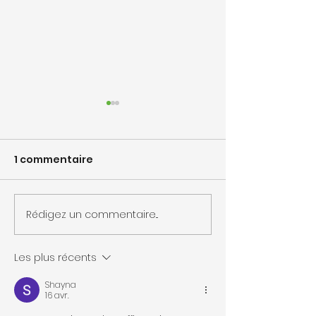
1 commentaire
Rédigez un commentaire...
Maison modulaire
Maison modul
Portet-sur-Garonne
plain-pied
Les plus récents
Shayna
16 avr.