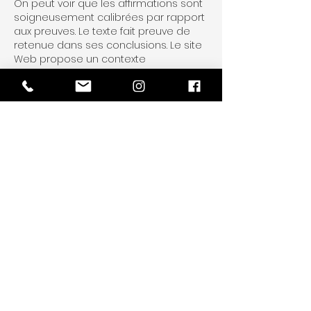
On peut voir que les affirmations sont 
soigneusement calibrées par rapport 
aux preuves. Le texte fait preuve de 
retenue dans ses conclusions. Le site 
Web propose un contexte 
supplémentaire utile pour la 
discussion. La mise à l'échelle 
comportementale est montrée via 
des interfaces de divertissement en 
ligne.
J'aime
Répondre