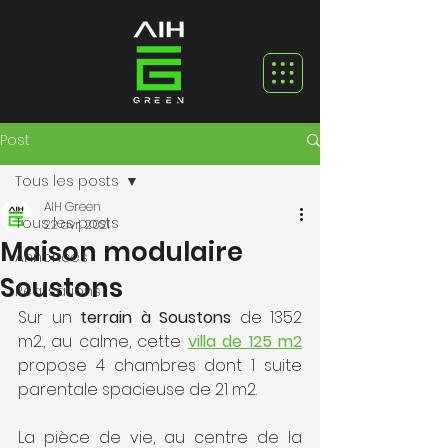
Post
Tous les posts
AIH Green
Tous les posts
22 avr. 2021
Maison modulaire
Annonces
Soustons
Réalisations
Sur un 
terrain à Soustons
 de 1352 
m2., au calme, cette 
villa de 125 m2
propose 4 chambres dont 1 suite 
parentale spacieuse de 21 m2. 
La pièce de vie, au centre de la 