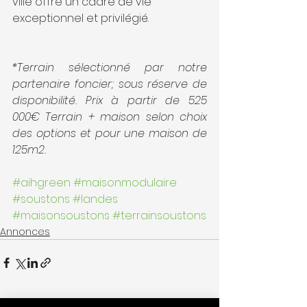
ville offre un cadre de vie 
exceptionnel et privilégié.
*Terrain sélectionné par notre 
partenaire foncier; sous réserve de 
disponibilité. Prix à partir de 525 
000€ Terrain + maison selon choix 
des options et pour une maison de 
125m2.
#aihgreen
#maisonmodulaire
#soustons
#landes
#maisonsoustons
#terrainsoustons
Annonces